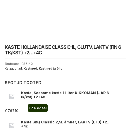
KASTE HOLLANDAISE CLASSIC 1L, GLUTV, LAKTV (FIN 6
TK/KST) +2…+4C
Tootekood:
C76140
Kategooriad:
Kastmed
,
Kastmed ja õlid
SEOTUD TOOTED
Kaste, Seesame kaste 1 liiter KIKKOMAN (JAP 6
tk/kst) +2+4c
Loe edasi
C76710
Kaste BBQ Classic 2,5L ämber, LAKTV (LTU) +2…
+4c